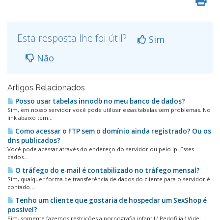
Esta resposta lhe foi útil?
Sim
Não
Artigos Relacionados
Posso usar tabelas innodb no meu banco de dados?
Sim, em nosso servidor você pode utilizar essas tabelas sem problemas. No
link abaixo tem...
Como acessar o FTP sem o domí­nio ainda registrado? Ou os
dns publicados?
Você pode acessar através do endereço do servidor ou pelo ip. Esses
dados...
O tráfego do e-mail é contabilizado no tráfego mensal?
Sim, qualquer forma de transferência de dados do cliente para o servidor é
contado...
Tenho um cliente que gostaria de hospedar um SexShop é
possí­vel?
Sim, somente fazemos restrições a pornografia infantil ( Pedofilia ).Vide:...