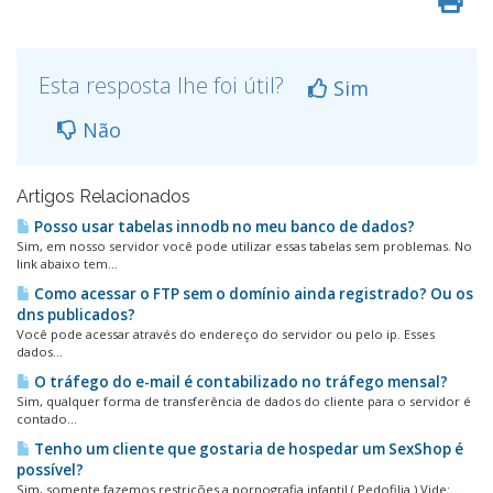
Esta resposta lhe foi útil?
Sim
Não
Artigos Relacionados
Posso usar tabelas innodb no meu banco de dados?
Sim, em nosso servidor você pode utilizar essas tabelas sem problemas. No
link abaixo tem...
Como acessar o FTP sem o domí­nio ainda registrado? Ou os
dns publicados?
Você pode acessar através do endereço do servidor ou pelo ip. Esses
dados...
O tráfego do e-mail é contabilizado no tráfego mensal?
Sim, qualquer forma de transferência de dados do cliente para o servidor é
contado...
Tenho um cliente que gostaria de hospedar um SexShop é
possí­vel?
Sim, somente fazemos restrições a pornografia infantil ( Pedofilia ).Vide:...