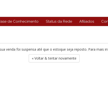
Base de Conhecimento
Status da Rede
Afiliados
Con
ua venda foi suspensa até que o estoque seja reposto. Para mais i
« Voltar & tentar novamente