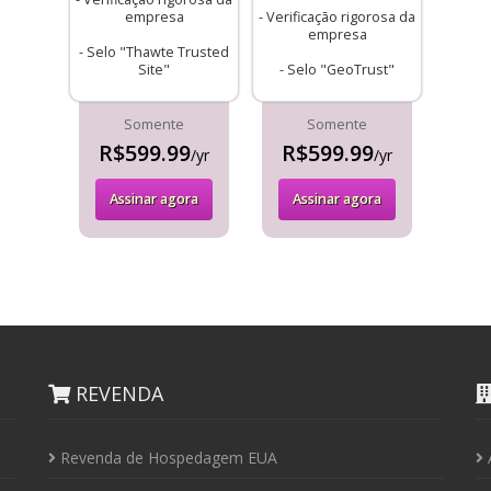
empresa
- Verificação rigorosa da
empresa
- Selo "Thawte Trusted
Site"
- Selo "GeoTrust"
Somente
Somente
R$599.99
R$599.99
/yr
/yr
Assinar agora
Assinar agora
REVENDA
Revenda de Hospedagem EUA