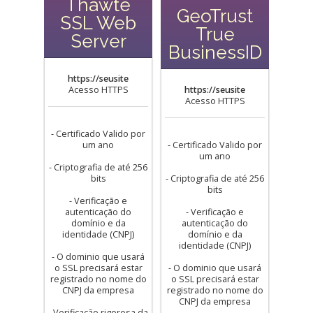
Thawte
GeoTrust
SSL Web
True
Server
BusinessID
https://seusite
Acesso HTTPS
https://seusite
Acesso HTTPS
- Certificado Valido por
um ano
- Certificado Valido por
um ano
- Criptografia de até 256
bits
- Criptografia de até 256
bits
- Verificação e
autenticação do
- Verificação e
domínio e da
autenticação do
identidade (CNPJ)
domínio e da
identidade (CNPJ)
- O dominio que usará
o SSL precisará estar
- O dominio que usará
registrado no nome do
o SSL precisará estar
CNPJ da empresa
registrado no nome do
CNPJ da empresa
- Verificação rigorosa da