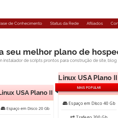
Base de Conhecimento
Status da Rede
Afiliados
Con
a seu melhor plano de hos
stalador de scripts prontos para construção de site, blog ou 
Linux USA Plano II
MAIS POPULAR
Linux USA Plano II
Espaço em Disco
40 Gb
Espaço em Disco
20 Gb
Trafego
200 Gb