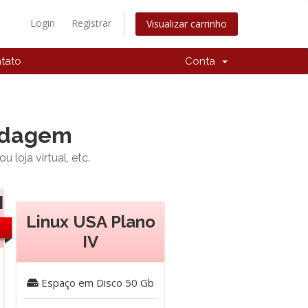
Login
Registrar
Visualizar carrinho
tato
Conta
pedagem
loja virtual, etc.
I
Linux USA Plano
IV
Espaço em Disco
50 Gb