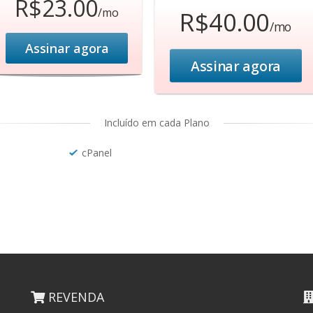
R$23.00
/mo
R$40.00
/mo
Assinar agora
Assinar agora
Incluído em cada Plano
cPanel
REVENDA