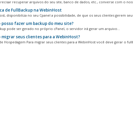
recisar recuperar arquivos do seu site, banco de dados, etc., converse com o noss
ica de FullBackup na WebinHost
st, disponibiliza no seu Cpanel a possibilidade, de que os seus clientes gerem seus
posso fazer um backup do meu site?
kup pode ser gerado no próprio cPanel, o servidor irá gerar um arquivo...
migrar seus clientes para a WebinHost?
e Hospedagem Para migrar seus clientes para a WebinHost você deve gerar o fullb