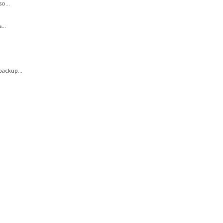
o...
...
ackup...