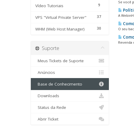
Se você p
9
Vídeo Tutoriais
Polít
A WebinHo
37
VPS "Virtual Private Server"
Como 
30
WHM (Web Host Manager)
O seu bac
Como 
Revenda d
Suporte
Meus Tickets de Suporte
Anúncios
Base de Conhecimento
Downloads
Status da Rede
Abrir Ticket