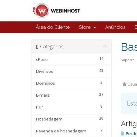
Área do Cliente
Store
Anúncios
Ba
Categorias
14
cPanel
Suporte
48
Diversos
5
Domínios
Usuár
27
E-mails
Est
8
FTP
20
Hospedagem
Arti
7
Revenda de hospedagem
Perdi