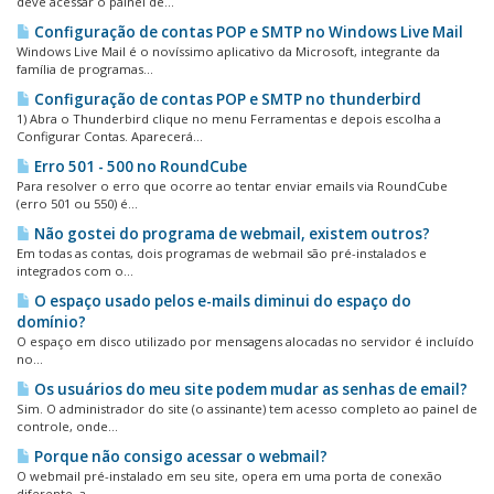
deve acessar o painel de...
Configuração de contas POP e SMTP no Windows Live Mail
Windows Live Mail é o novíssimo aplicativo da Microsoft, integrante da
família de programas...
Configuração de contas POP e SMTP no thunderbird
1) Abra o Thunderbird clique no menu Ferramentas e depois escolha a
Configurar Contas. Aparecerá...
Erro 501 - 500 no RoundCube
Para resolver o erro que ocorre ao tentar enviar emails via RoundCube
(erro 501 ou 550) é...
Não gostei do programa de webmail, existem outros?
Em todas as contas, dois programas de webmail são pré-instalados e
integrados com o...
O espaço usado pelos e-mails diminui do espaço do
domínio?
O espaço em disco utilizado por mensagens alocadas no servidor é incluído
no...
Os usuários do meu site podem mudar as senhas de email?
Sim. O administrador do site (o assinante) tem acesso completo ao painel de
controle, onde...
Porque não consigo acessar o webmail?
O webmail pré-instalado em seu site, opera em uma porta de conexão
diferente, a...