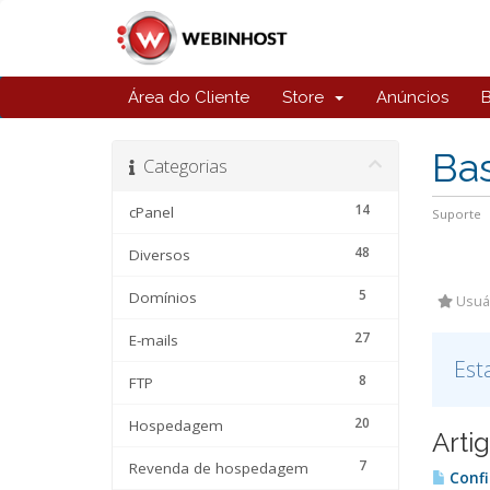
Área do Cliente
Store
Anúncios
Ba
Categorias
14
cPanel
Suporte
48
Diversos
5
Domínios
Usuár
27
E-mails
Est
8
FTP
20
Hospedagem
Arti
7
Revenda de hospedagem
Confi