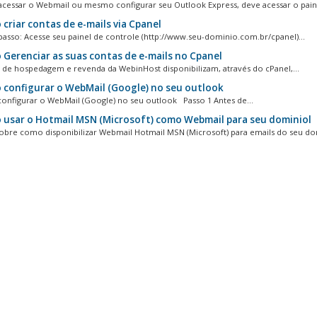
acessar o Webmail ou mesmo configurar seu Outlook Express, deve acessar o paine
criar contas de e-mails via Cpanel
passo: Acesse seu painel de controle (http://www.seu-dominio.com.br/cpanel)...
Gerenciar as suas contas de e-mails no Cpanel
 de hospedagem e revenda da WebinHost disponibilizam, através do cPanel,...
configurar o WebMail (Google) no seu outlook
figurar o WebMail (Google) no seu outlook Passo 1 Antes de...
usar o Hotmail MSN (Microsoft) como Webmail para seu dominiol
sobre como disponibilizar Webmail Hotmail MSN (Microsoft) para emails do seu dom