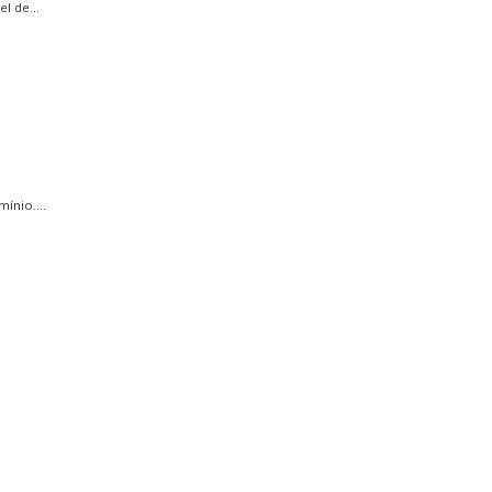
l de...
ínio....