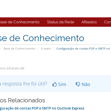
Base de Conhecimento
Status da Rede
Afiliados
Con
se de Conhecimento
Base de Conhecimento
E-mails
Configuração de contas POP e SMTP no 
ios acharam útil
a resposta lhe foi útil?
Sim
Não
gos Relacionados
guração de contas POP e SMTP no Outlook Express