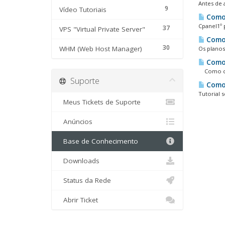
Antes de 
9
Vídeo Tutoriais
Como 
Cpanel1º 
37
VPS "Virtual Private Server"
Como 
30
WHM (Web Host Manager)
Os planos
Como 
Como con
Suporte
Como 
Tutorial 
Meus Tickets de Suporte
Anúncios
Base de Conhecimento
Downloads
Status da Rede
Abrir Ticket