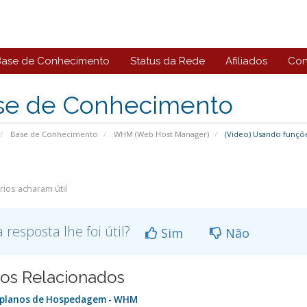
Base de Conhecimento
Status da Rede
Afiliados
Con
se de Conhecimento
Base de Conhecimento
WHM (Web Host Manager)
(Video) Usando funçõ
ios acharam útil
a resposta lhe foi útil?
Sim
Não
gos Relacionados
 planos de Hospedagem - WHM