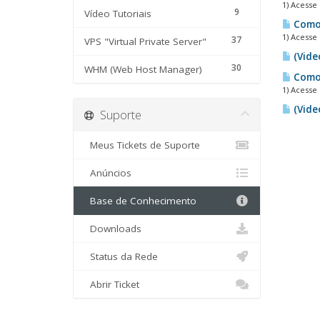
1) Acesse
9
Vídeo Tutoriais
Como 
1) Acesse
37
VPS "Virtual Private Server"
(Vide
30
WHM (Web Host Manager)
Como 
1) Acesse
(Vide
Suporte
Meus Tickets de Suporte
Anúncios
Base de Conhecimento
Downloads
Status da Rede
Abrir Ticket