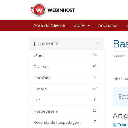
Área do Cliente
Store
Anúncios
Ba
Categorias
14
cPanel
Suporte
48
Diversos
5
Domínios
Usuár
27
E-mails
Est
8
FTP
20
Hospedagem
Arti
7
Revenda de hospedagem
Criar